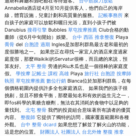
迪斯科舞廳和酒吧都在等待遊客。
台中筋膜刀放鬆
Annabella酒店從4月至10月提供客人，他們自己的海岸
線，體育設施，兒童計劃和高質量的服務。
記帳事務所
來
自孩子的家庭可以放鬆和曬日光浴，直到小孩子們被
Danubius
搜尋引擎
Bubbles
草屯按摩推薦
Club合格的動
畫師（從6月中旬開始）娛樂。
台中 西區 推拿整復
Playa
喬骨
del
台胞證 過期
Ingles是加那利群島最古老和最初的
度假勝地之一。 如果您正在尋找一家宜人的酒店來度過家
庭度假，那麼Waikiki的Servatur很棒，而且總的來說，預
算友好。
太平 整骨
旁邊的Riu木瓜也是一個很棒的家庭度
假。
學按摩
記帳士 課程 高雄
Playa
旅行社 台胞證
按摩師
執照
草屯按摩推薦
數位行銷
Blanca位於加那利群島，在每
個價格範圍內提供許多全包家庭酒店。 如果我們的孩子很
挑剔，並且不餵食平衡，那麼最知名和有效的益生元之一，
即fos科學的果糖含糖劑，無法在其消耗的食物中以足夠的
量找到。
北屯 整骨
我們的投資組合意味著所有讀者的優質
內容。
整復師
它提供了獨特的訪問，國家覆蓋範圍和各種
外觀。
台中 整骨 dcard
如果您想了解並了解火山的功能，
這是您的位置。
財團法人 社團法人
台北外燴
整復 推拿