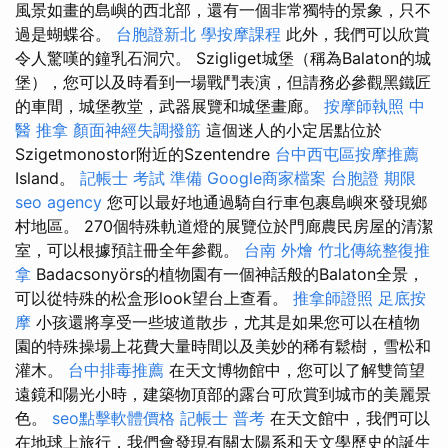
風景如畫的島嶼的西北部，還有一個非常獨特的景象，只不
過是蝴蝶谷。
台胞證新北
學按摩課程
此外，我們可以欣賞
令人驚嘆的鐘乳石洞穴。 Szigliget城堡（稱為Balaton的城
堡），您可以及時看到一場戰鬥表演，但請務必參觀黑鐵匠
的車間，城堡教堂，武器展覽和城堡畫廊。
按摩師執照
中
醫 推拿
顏面神經失調撥筋
這個迷人的小定居點位於
Szigetmonostor附近的Szentendre
台中西屯區按摩推薦
Island。
記帳士 考試 準備
Google商家檔案
台胞證 期限
seo agency
您可以最好地通過騎自行車包裹島嶼來發現鄉
村地區。 270個特殊軌道燈的展覽位於門廊農民房屋的清潔
室，可以根據預註冊全年參觀。
台南 外燴
竹北傳統整復推
拿
Badacsonyörs的植物園有一個神話般的Balaton全景，
可以從特殊的松盒形look望台上查看。
推拿師證照
足底按
摩
小孩還將享受一些坡道散步，尤其是如果您可以在植物
園的特殊操場上花費大量時間以及美妙的稀有鬆樹，雪松和
灌木。
台中排毒推薦
在天文博物館中，您可以了解雙筒望
遠鏡和陽光小時，建築物頂部的露台可欣賞到城市的美麗景
色。
seo點擊軟體價格
記帳士 普考
在天文館中，我們可以
在地球上旅行，我們會發現有關太陽系和天文學歷史的誕生