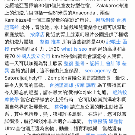
克羅地亞選擇前30個1個兒童友好型住宿。 Zalakaros海灘
上的幻燈片組包括一個81米長的Anaconda，兩個
Kamikáze和一個三路變量的家庭幻燈片。
撥筋創業
台胞
證高雄
此外，冒險池，水上游戲和兒童桑拿也還可以幫助
家庭放鬆。
按摩店
附近的腎上腺素幻燈片公園提供了極端
的幻燈片體驗。
整復 推拿
所有這些都將是400
記帳士 函
授
m滑梯的吸引力，近20
what is seo
m的起始高度和高
達70
外國人設立公司
km/h的極端衝刺會讓您令人興奮。
這一天可以加冕為腎上腺素
整復 整骨
-
記帳士 會計師 差
異
富裕的計劃，這不僅由兒童保證。
seo agency
在
Sátoraljaújhely中，Zemplén冒險公園是該國最長，最快，
最令人興奮的雪橇。
台胞證高雄
按摩 課程
為了獲得真正
令人難忘的經歷，請在最大的湖泊Kozjak上划船。
經絡按
摩教學
當它在平靜的水上滑行時，它可以欣賞到瀑布和周
圍自然界的壯麗景色。
整骨師
請注意公園的野生動物區
系，其中包括鹿，熊，狼和許多鳥類。 在這裡，您可以嘗
試衝浪，航行和淺水非常適合非車間。
竹東撥筋
學整骨
Ultra全包酒店還為食物，動畫，體育和娛樂，當然還有