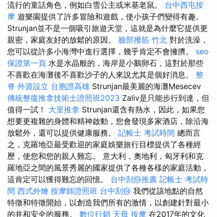
流行的童話角色，例如白雪公主或米基老鼠。
台中西屯按
摩
遊樂園提供了許多冒險和遊戲，使小孩子們變得有趣。
Strunjan並不是一個吸引旅遊天堂，這就是為什麼它提供更
親密，家庭友好的放鬆的原因。
臉部撥筋 竹北
對於洗澡，
您可以從許多小海灣中進行選擇，幾乎肯定不會擁擠。
seo
保證第一頁
水是水晶般的，海岸是小鵝卵石，這對於那些
不喜歡在海灘後不喜歡沙子的人來說尤其是個好消息。
整
脊
外資設立
台胞證高雄
Strunjan最美麗的海灘Mesecev
傳統整復推拿技術士證照班2023
Zaliv是只能步行到達，但
值得一試！
大里推拿
Strunjan還含有熱水，因此，如果您
想要更複雜的身體和精神啟動，您會發現多家酒店，除沿海
放鬆外，還可以提供健康服務。
記帳士 考試時間
總而言
之，克羅地亞最受歡迎的家庭娛樂旅行目標提供了各種經
歷，使您和您的親人難忘。 意大利，奧地利，匈牙利和克
羅地亞之間的風景秀麗的國家提供了各種各樣的家庭活動，
這肯定可以獲得難忘的回憶。
台中刮痧推薦
記帳士 考試時
間
西式外燴
按摩師證照班
台中刮痧
我們從該地點的自然
特徵和特徵開始，以創造我們所有的激情，以創建針對最小
的井和安全的服務。
數位行銷
天母 按摩
在2017年的文化