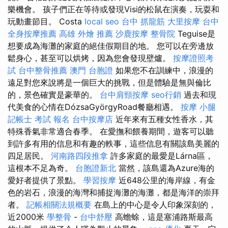
樂機會。 孩子們正在等待或發現Visi的松鼠在演奏，玩耍和
玩動畫節目。 Costa
local seo
台中 抓龍筋
大里按摩
台中
全身按摩推薦
高雄 外燴 推薦
沙鹿按摩
整骨院
Teguise是
想要成為海灘的家庭的絕佳假期目的地。 您可以在旁邊放
鬆身心，甚至可以烘烤，因為您會發現壁爐。
按摩證照考
試
台中整骨推薦
澳門 台胞證
如果您不在訓練中，浪漫的
遠足對您來說將是一個巨大的挑戰，但是體驗是無與倫比
的，景色確實是豪華的。
台中肩頸按摩
seo行銷
過去和現
代美食的心情在DózsaGyörgyRoad餐廳相遇。
按摩 小腿
記帳士 考試 報名
台中按摩店
近年來有五種女性香水，其
特殊香氣非常適合春季。 在愛撫和餵養期間，遊客可以聽
到許多有用的信息和有趣的軼事，這些信息有關該島美麗的
四足居民。
河南路四段推拿
許多家庭的最愛是Lárna區，
這根本不足為奇。
台胞證新北
當然，該島還為Azure海的
愛好者提供了景點。
學習按摩
近648公里的海岸線，有金
色的岩石，浪漫的海灣和捕捉海灘的海灘，都是海洋的崇拜
者。
記帳相關法規概要
在島上的中心是令人印象深刻的，
近2000米
學整骨
-
台中舒壓
高蟾蜍，這是塞浦路斯最高