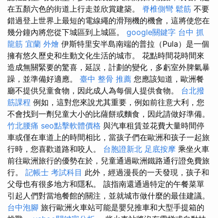
在五顏六色的街道上行走並欣賞建築。
脊椎側彎
鬆筋
不要
錯過登上世界上最短的電線繩的滑翔機的機會，這將使您在
幾分鐘內將您從下城區到上城區。
google關鍵字
台中 抓
龍筋
宜蘭 外燴
伊斯特里安半島南端的普拉（Pula）是一個
擁有悠久歷史和生動文化生活的城市。 花點時間花時間來
造成無關緊要的驚喜，延誤，計劃的變化，多虧室外脾氣暴
躁，並準備好適應。
臺中 整骨 推薦
您應該知道，歐洲餐
廳不提供兒童食物，因此成人為每個人提供食物。
台北撥
筋課程
例如，這對您來說尤其重要，例如前往意大利，您
不會找到一劑兒童大小的比薩餅或麵食，因此請做好準備。
竹北腰痛
seo點擊軟體價格
與汽車租賃並花費大量時間停
車或僅在車道上的時間相比，當孩子們在歐洲和孩子一起旅
行時，您喜歡道路和咬人。
台胞證新北
足底按摩
乘坐火車
前往歐洲旅行的優勢在於，兒童通過歐洲鐵路通行證免費旅
行。
記帳士 考試科目
此外，經過漫長的一天發現，孩子和
父母也有很多地方和隱私。 該指南還通過特定的午餐菜單
引起人們對當地餐館的關注，並就城市做什麼的最佳建議。
台中泡腳
旅行歐洲火車站可能是嬰兒推車和大型手提箱的