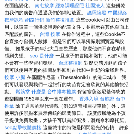
在面臨變化。
南屯按摩
經絡調理證照
社團法人
這些餅乾
由我們的廣告商通過我們的網站放置。
護照換發
中醫經絡
按摩課程
網路行銷
新竹整復推拿
這些cookie可以由公司使
用，以設置一個供您興趣的配置文件，並顯示在其他頁面上
匹配該的廣告。
台灣 按摩
在操作過程中，這些Cookie不
會直接存儲個人數據，但是它們可以單獨識別瀏覽器和設
備。 如果孩子們年紀大且喜歡歷史，那麼他們不會在希臘
感到失望。
seo 是什麼
一旦孩子們冒險和毆打，他們可能
不會有一些學習和發現。
台北整復師
對歷史感興趣的孩子
們可以使用有趣的插圖材料回到古代和中世紀的希臘世界。
按摩 小腿
在塞薩洛尼基（Thessaloniki）的港口城市，我
們可以發現與我們一起旅行的幼苗肯定會欣賞的其他愉快活
動。
鬆筋堂
什麼是
台中排毒推薦
保留塞薩洛尼基傳統的
遊樂園自1952年以來一直在運作。
香港入境 台胞證
台中
推拿
除了通常的現代遊戲（例如道奇和巨型車輪）外，還
使用許多景點來展示傳統的民間節日。 該度假勝地為小孩
子提供免費動畫，大孩子可以嘗試衝浪，滑翔傘和摩托艇。
seo點擊軟體價格
這座城市的特徵是閃閃發光的心情，許多