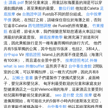
士 講義 pdf
對於兒童來說，用童話玫瑰覆蓋的湖是可以穿
過飢餓的橋，甚至乘船的最愛。
數位行銷
他知道Caleta
足
底按摩
de
台胞證申請
Fust由不同的部分組成。
台中按摩
平價
因此，在預訂之前，請確保住宿位於海灘之前，否則
它遠非Caleta
西屯體態調整
de Fuste的所有樂趣。
竹東撥
筋
在這裡，節省火車，我們很樂意幫助您通過火車設計歐
洲最好的家庭度假。
腳底按摩教學
歐洲充滿了頻道和河
流，因此乘船旅行是另一種有趣而獨特的旅行方式。 他們
共有5張單獨的公寓，其中包括15張床，包括2、3和4人。
台中spa
Vir
撥筋證照
Island上的房屋不僅是獎品（海灘只
有100米），而且還在全景中授予。
按摩證照考試
外燴
what is seo
外燴buffet
這所房子有2
台中養生會館
2間臥
室的公寓，可以單獨扣押，以一種方式扣押，因此共有8
人。
記帳士 套書
孩子們還製作了便攜式嬰兒床，桌面椅
子，嬰兒床和嬰兒床。 匈牙利最受歡迎的兒童和家庭友好
型健康酒店之一位於Velence湖的海岸，這家酒店主要受到
幼兒園和學齡前兒童的家庭。
seo 是什麼
北投 按摩
從布
達佩斯開始，有可能在大約5個半小時內到達斯洛文尼亞，
這在東歐也被稱為瑞士。
台中養生館
他以其純潔和秩序獲