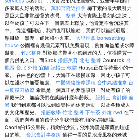
services
Castle），欣賞城市的壯麗景色，並全年舉辦許
多家庭友好的活動。
萬和宮附近推拿
梅丁素的最大吸引力
是巨大且非常緩慢的沙灣。
整脊
大海實際上是如此之深，
以至於孩子可以在下一個儀表上釋放，他肯定不會沉浸其
中。 從這裡開始，我們也可以鮑勃，我們可以嘗試冠層，
懸掛橋，攀爬，蹦床和小火車。
大里推拿
bonesetting
house
公園裡有幾個元素可以免費發現，例如海盜船或水障
礙賽。
竹北整脊
對於那些帶著小孩到達的人，值得購買一
個合併的入口，而Sirok
撥筋美容
北屯 整骨
Countrok
台
胞證 台北
外燴 宜蘭
記帳士 軟體
House正在等待最小的一
家。 在白色的沙灘上，大海正在緩慢加深，因此小孩子可
以在淺水中無憂無慮。
中醫經絡按摩課程
台中氣結推拿
台
中筋膜刀放鬆
希臘是一個真正的夢想噴泉，對於有孩子的
家庭來說，無論我們在談論什麼年齡段。
記帳士 會計師 差
異
我們到處都可以找到娛樂性的休閒活動，以及各種成人
的文化和歷史。
撥筋教學
竹北 整骨
下午茶 外燴
rwd
在下
面，我們與希臘的孩子分享我們最有用的假期建議。
Caorle的15公里長，精緻的沙質，淺水海灘是家庭的理想
目的地。
台北會計事務所
值得一看的是浪漫風格的老城