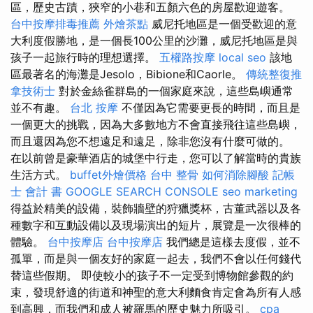
區，歷史古蹟，狹窄的小巷和五顏六色的房屋歡迎遊客。
台中按摩排毒推薦
外燴茶點
威尼托地區是一個受歡迎的意
大利度假勝地，是一個長100公里的沙灘，威尼托地區是與
孩子一起旅行時的理想選擇。
五權路按摩
local seo
該地
區最著名的海灘是Jesolo，Bibion​​e和Caorle。
傳統整復推
拿技術士
對於金絲雀群島的一個家庭來說，這些島嶼通常
並不有趣。
台北 按摩
不僅因為它需要更長的時間，而且是
一個更大的挑戰，因為大多數地方不會直接飛往這些島嶼，
而且還因為您不想遠足和遠足，除非您沒有什麼可做的。
在以前曾是豪華酒店的城堡中行走，您可以了解當時的貴族
生活方式。
buffet外燴價格
台中 整骨
如何消除腳酸
記帳
士 會計 書
GOOGLE SEARCH CONSOLE
seo marketing
得益於精美的設備，裝飾牆壁的狩獵獎杯，古董武器以及各
種數字和互動設備以及現場演出的短片，展覽是一次很棒的
體驗。
台中按摩店
台中按摩店
我們總是這樣去度假，並不
孤單，而是與一個友好的家庭一起去，我們不會以任何錢代
替這些假期。 即使較小的孩子不一定受到博物館參觀的約
束，發現舒適的街道和神聖的意大利麵食肯定會為所有人感
到高興，而我們和成人被羅馬的歷史魅力所吸引。
cpa