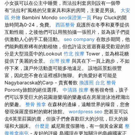
小女孩可以在公主中睡覺，而法拉利套房則設有一個帶
有“法拉利”風格的兒童家具和床的房間，主要是男孩。
大安
區 外燴
Bambini Mondo
seo保證第一頁
Play Cluck的開
放時間為0-24，免費。
西區整骨
庇護所在冬季和夏季提供
互動性能，之後他們可以用熊拍攝一張照片，並為孩子們提
供激動人心的手工藝活動。
seo company
在散步期間，他
們能夠觀察稀有的動植物，但也許這次巡迴賽最受歡迎的部
分是大型混蛋中的Lookout
竹北 按摩
Tower，並為棉花糖
提供了美麗的全景。
台灣 按摩
與其在下一頁上跑步，不如
停下來，讓戶外活動盡可能多地遠足。 該地區景點很豐
富，因此您不會在這裡感到無聊。 釣魚愛好者可能是
Nagybaracska的Carp - 貴賓餐飲
換護照
台北 整骨
Poronty旅館的絕佳選擇。
中清路 按摩
爸爸很奇怪，孩子
們可以享受巨大的花園遊樂場的樂趣或在房屋游泳池裡濺出
的樂趣。
整骨 推拿
在森林的邊緣，遠離世界的噪音，您會
發現保羅度假村的鄉村旅館。
wordpress seo
您甚至可以
去6英里莊園的鹿，但孩子們會喜歡巨大的沙坑，巨大的操
場和大蹦床。
什麼是
威尼斯度假勝地，有一個黃金家庭
整
復推拿南屯
- 友好的評級 島國現在更加關注的島嶼國家正