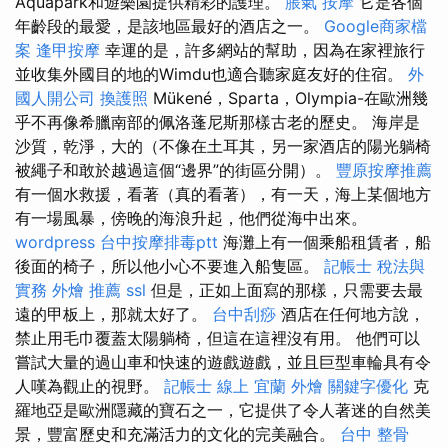
Aquapark和遊樂園提供精彩的護理。
脹氣 按摩
它是各個
年齡段的最愛，是該地區最好的酒店之一。
Google商家檔
案
逢甲按摩
幸運的是，許多網站的幫助，因為在家裡旅行
並收集外國目的地的Wimdu也適合聽家庭友好的住宿。
外
國人開公司
換護照
Mükené，Sparta，Olympia-在歐洲幾
乎不再像希臘南部的佩洛蓬尼斯那樣古老的歷史。 海岸是
沙質，乾淨，大的（不像在土耳其，另一家酒店的陽光躺椅
被繩子和敢於越過這個“邊界”的街區分開）。
豐原按摩推薦
有一個水救援，看著（真的看著），有一天，海上某個地方
有一場風暴，傍晚的海浪升起，他們從海中出來。
wordpress
台中按摩排毒ptt
海灘上有一個乘船租賃者，船
後面的椅子，所以他小心不要進入船隻區。
記帳士 稅法與
實務
外燴 推薦
ssl
但是，正如上面寫的那樣，只需要去最
遠的甲板上，那就太好了。
台中刮痧
酒店在任何地方說，
禁止用毛巾覆蓋太陽躺椅，但這在這裡沒有用。 他們可以
嘗試大量的過山車和快速的遊戲遊戲，並且巨型車輪具有令
人嘆為觀止的視野。
記帳士 線上
宜蘭 外燴
關鍵字優化
克
羅地亞是歐洲隱藏的寶石之一，它提供了令人著迷的自然美
景，豐富歷史和充滿活力的文化的完美融合。
台中 整骨