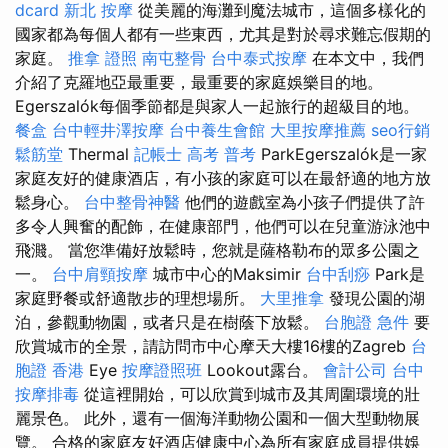
dcard
新北 按摩
從美麗的海灘到魔法城市，這個多樣化的
國家都為每個人都有一些東西，尤其是對於尋求難忘假期的
家庭。
推拿 證照
南屯整骨
台中泰式按摩
在本文中，我們
介紹了克羅地亞最重要，最重要的家庭娛樂目的地。
Egerszalók每個季節都是與家人一起旅行的超級目的地。
餐盒
台中輕井澤按摩
台中養生會館
大里按摩推薦
seo行銷
鬆筋堂
Thermal
記帳士 高考 普考
ParkEgerszalók是一家
家庭友好的健康酒店，有小孩的家庭可以在最舒適的地方放
鬆身心。
台中整骨神醫
他們的遊戲室為小孩子們提供了許
多令人興奮的配飾，在健康部門，他們可以在兒童游泳池中
飛濺。 當您準備好放鬆時，您就是薩格勒布的眾多公園之
一。
台中肩頸按摩
城市中心的Maksimir
台中刮痧
Park是
家庭野餐或舒適散步的理想場所。
大里推拿
發現公園的湖
泊，參觀動物園，或者只是在樹蔭下放鬆。
台胞證 急件
要
欣賞城市的全景，請訪問市中心摩天大樓16樓的Zagreb
台
胞證 香港
Eye
按摩證照班
Lookout露台。
會計公司
台中
按摩排毒
從這裡開始，可以欣賞到城市及其周圍環境的壯
麗景色。 此外，還有一個海洋動物公園和一個大型動物展
覽。 合格的家庭友好酒店健康中心為所有家庭成員提供娛