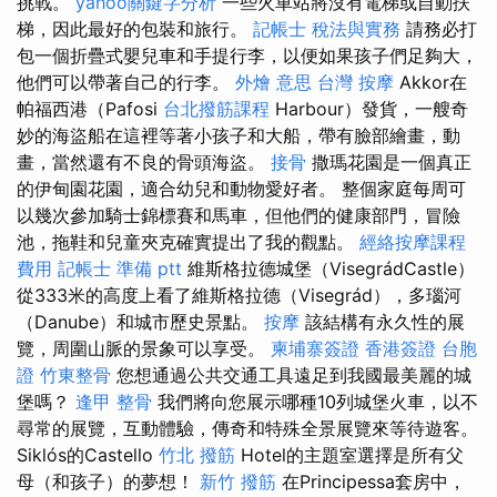
挑戰。
yahoo關鍵字分析
一些火車站將沒有電梯或自動扶
梯，因此最好的包裝和旅行。
記帳士 稅法與實務
請務必打
包一個折疊式嬰兒車和手提行李，以便如果孩子們足夠大，
他們可以帶著自己的行李。
外燴 意思
台灣 按摩
Αkkor在
帕福西港（Pafosi
台北撥筋課程
Harbour）發貨，一艘奇
妙的海盜船在這裡等著小孩子和大船，帶有臉部繪畫，動
畫，當然還有不良的骨頭海盜。
接骨
撒瑪花園是一個真正
的伊甸園花園，適合幼兒和動物愛好者。 整個家庭每周可
以幾次參加騎士錦標賽和馬車，但他們的健康部門，冒險
池，拖鞋和兒童夾克確實提出了我的觀點。
經絡按摩課程
費用
記帳士 準備 ptt
維斯格拉德城堡（VisegrádCastle）
從333米的高度上看了維斯格拉德（Visegrád），多瑙河
（Danube）和城市歷史景點。
按摩
該結構有永久性的展
覽，周圍山脈的景象可以享受。
柬埔寨簽證
香港簽證 台胞
證
竹東整骨
您想通過公共交通工具遠足到我國最美麗的城
堡嗎？
逢甲 整骨
我們將向您展示哪種10列城堡火車，以不
尋常的展覽，互動體驗，傳奇和特殊全景展覽來等待遊客。
Siklós的Castello
竹北 撥筋
Hotel的主題室選擇是所有父
母（和孩子）的夢想！
新竹 撥筋
在Principessa套房中，