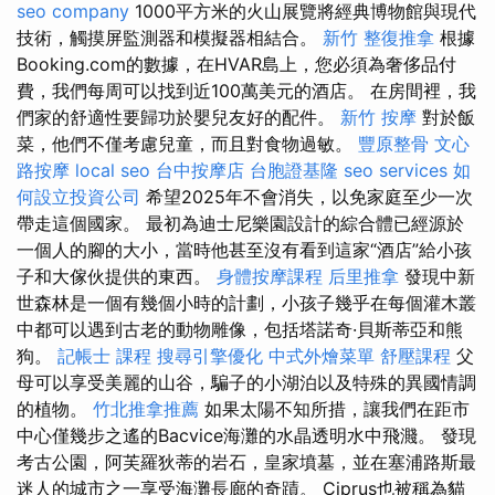
seo company
1000平方米的火山展覽將經典博物館與現代
技術，觸摸屏監測器和模擬器相結合。
新竹 整復推拿
根據
Booking.com的數據，在HVAR島上，您必須為奢侈品付
費，我們每周可以找到近100萬美元的酒店。 在房間裡，我
們家的舒適性要歸功於嬰兒友好的配件。
新竹 按摩
對於飯
菜，他們不僅考慮兒童，而且對食物過敏。
豐原整骨
文心
路按摩
local seo
台中按摩店
台胞證基隆
seo services
如
何設立投資公司
希望2025年不會消失，以免家庭至少一次
帶走這個國家。 最初為迪士尼樂園設計的綜合體已經源於
一個人的腳的大小，當時他甚至沒有看到這家“酒店”給小孩
子和大傢伙提供的東西。
身體按摩課程
后里推拿
發現中新
世森林是一個有幾個小時的計劃，小孩子幾乎在每個灌木叢
中都可以遇到古老的動物雕像，包括塔諾奇·貝斯蒂亞和熊
狗。
記帳士 課程
搜尋引擎優化
中式外燴菜單
舒壓課程
父
母可以享受美麗的山谷，騙子的小湖泊以及特殊的異國情調
的植物。
竹北推拿推薦
如果太陽不知所措，讓我們在距市
中心僅幾步之遙的Bacvice海灘的水晶透明水中飛濺。 發現
考古公園，阿芙羅狄蒂的岩石，皇家墳墓，並在塞浦路斯最
迷人的城市之一享受海灘長廊的奇蹟。 Ciprus也被稱為貓