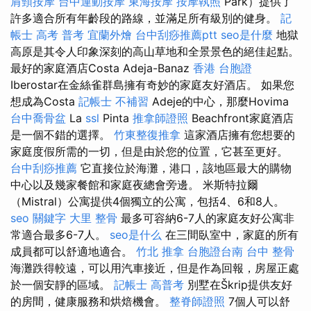
肩頸按摩
台中運動按摩
東海按摩
按摩執照
Park）提供了
許多適合所有年齡段的路線，並滿足所有級別的健身。
記
帳士 高考 普考
宜蘭外燴
台中刮痧推薦ptt
seo是什麼
地獄
高原是其令人印象深刻的高山草地和全景景色的絕佳起點。
最好的家庭酒店Costa Adeja-Banaz
香港 台胞證
Iberostar在金絲雀群島擁有奇妙的家庭友好酒店。 如果您
想成為Costa
記帳士 不補習
Adeje的中心，那麼Hovima
台中喬骨盆
La
ssl
Pinta
推拿師證照
Beachfront家庭酒店
是一個不錯的選擇。
竹東整復推拿
這家酒店擁有您想要的
家庭度假所需的一切，但是由於您的位置，它甚至更好。
台中刮痧推薦
它直接位於海灘，港口，該地區最大的購物
中心以及幾家餐館和家庭夜總會旁邊。 米斯特拉爾
（Mistral）公寓提供4個獨立的公寓，包括4、6和8人。
seo 關鍵字
大里 整骨
最多可容納6-7人的家庭友好公寓非
常適合最多6-7人。
seo是什么
在三間臥室中，家庭的所有
成員都可以舒適地適合。
竹北 推拿
台胞證台南
台中 整骨
海灘跌得較遠，可以用汽車接近，但是作為回報，房屋正處
於一個安靜的區域。
記帳士 高普考
別墅在Škrip提供友好
的房間，健康服務和烘焙機會。
整脊師證照
7個人可以舒