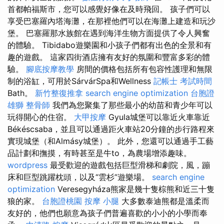
首都帕福斯市，您可以感覺好像在及時飛回。 孩子們可以
享受巴塞羅內塔海灘，在那裡他們可以在海灘上建造和玩沙
堡。 巴塞羅那水族館在遇到海洋生物方面提供了令人興奮
的體驗。 Tibidabo遊樂園和小孩子們都有出色的全景和有
趣的遊戲。 這家四街酒店擁有友好的氛圍和豐富多彩的體
驗。
腳底按摩教學
房間的價格包括所有包容性護理和無限
制的浴缸，可用於SárvárSpa和Wellness
記帳士 考試時間
Bath。
新竹整復推拿
search engine optimization
台胞證
雄獅
整骨師
我們為您聚集了那些最小的幼苗和青少年可以
玩得開心的住宿。
大甲按摩
Gyula城堡可以靠近火車靠近
Békéscsaba，並且可以通過距火車站20分鐘的步行路程來
實現城堡（和Almásy城堡）。 此外，您還可以通過手工藝
品計劃和撫摸，有時甚至是牛to，為農場增添趣味。
wordpress
最受歡迎的遊戲包括巨型滑梯和劇院，風，蹦
床和巨型跳躍枕頭，以及“雲杉”遊樂場。
search engine
optimization
Veresegyháza熊家是幾十隻棕熊和近三十隻
狼的家。
台胞證桃園
按摩 小腿
大多數泰迪熊都是溫柔而
友好的，他們也願意為孩子們普遍喜歡的小小的小學而奉