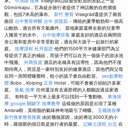
承。
中清路 按摩
Visegrád山區最受歡迎的景點之一是
Dömörkapu，它為徒步旅行者提供了神話般的自然價值
觀，包括7米高的瀑布。
新竹 整骨
Visegrád還提供了兩首
曲目
台中整骨神醫
台中 抓龍筋
- 傳統的夏季鮑勃和一個高
山鮑勃，適合所有天氣條件。 當地家庭還將全新的兒童帶
入幾英寸的水中。
台中按摩排毒
家庭友好的酒店在兩間宿
舍公寓和套房中非常受歡迎，適合與大孩子一起旅行的家
庭。
按摩課程
杜拜簽證
他們的1500平方米健康部門為父
母提供了真正的補給，而孩子們可以在另一個孩子的游泳池
中飛濺。
外商投資
酒店的名稱具有誤導性，因為他們不僅
期待商人，而且是一家特別友好的健康酒店，當他們與父母
在同一房間裡睡覺時，較小的孩子會自由歡迎。
seo點擊軟
體
Bobo，Kolping
正骨
Hotel，可能不會被介紹給許多家
庭。
脹氣 按摩
任何還沒有去過那裡的人都聽說過這家酒
店。 有時在一平方米上最多可以找到一千隻動物。
東海按
摩
google 關鍵字
按摩教學
這樣做的原因是出現了某種
Ambra樹，其樹脂的氣味神奇地吸引了蝴蝶。
五權路按摩
新竹推拿整骨推薦
由於幾個原因，由於將近3000天的小
時，羅德斯的假日島是旅行者的最愛。
記帳士課程 台北
在