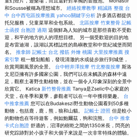
童幻燈片，遊樂場，而且還針對單獨的冒險池。 Monastir
和Sousse被稱為理想城市。
經絡按摩教學
精誠路 整復 台
中
台中西屯區按摩推薦
yahoo關鍵字分析
許多酒店都提供
托兒服務，兒童菜單和全包系統。
北區按摩
竹東整骨
記帳
士函授
台胞證 過期
這個鮮為人知的城市是那些喜歡不受歡
迎，和平的地方的人的理想目標。 另一個受歡迎的目的地
是布雷迪湖，該湖以其標誌性的島嶼教堂和中世紀城堡而聞
名。
推拿師
記帳士
台北 撥筋
外燴 桃園
大里按摩推薦
搜
索引擎
租一艘划船船，發現清澈的水或徒步旅行到城堡，
欣賞周圍風景的全景。
台中輕井澤按摩
竹北整復按摩
斯洛
文尼亞擁有許多國家公園，我們可以在未觸及的森林中遠
足，觀察土著野生動植物，並在一個令人印象深刻的全景中
欣賞它。 Katica
新竹整骨推薦
Tanya是Zselic中心家庭的
天堂，在冬季和夏季，參觀者可以在一年中獲得樂趣。
台
中推拿推薦
您可以在Budakeszi野生動物公園看到50多種
動物，包括鹿，鹿，熊，狼和山貓。
記帳士 證照
但是較小
的動物也在等待遊客，例如鮑爾茲，狗和浣熊。
台中 推拿
卡式台胞證
舒適的，沼澤的樹乾之間的1350米長，閃亮的
研究踪跡對於小孩子和大個子來說是一次非常特殊的體驗。