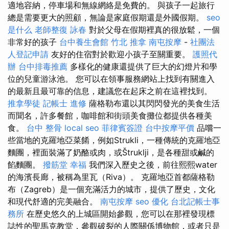
適地容納，停車場和無線網絡是免費的。 與孩子一起旅行
總是需要更大的照顧，無論是家庭假期還是外國假期。
seo
是什么
老師整復 詠春
對於父母在假期裡真的很放鬆，一個
非常好的孩子
台中養生會館
竹北 推拿
南屯按摩
-
社團法
人登記申請
友好的住宿對於歡迎小孩子至關重要。
護照代
辦
台中排毒推薦
多樣化的健康還提供了巨大的幻燈片和學
位的兒童游泳池。 您可以在領事服務網站上找到有關進入
的最新且最可靠的信息，建議您在起床之前在這裡找到。
推拿學徒
記帳士 進修
薩格勒布還以其閃閃發光的美食生活
而聞名，許多餐館，咖啡館和街頭美食攤位都提供各種美
食。
台中 整骨
local seo
菲律賓簽證
台中按摩平價
品嚐一
些當地的克羅地亞菜餚，例如Strukli，一種傳統的克羅地亞
麵團，裡面裝滿了奶酪或肉，或Štruklji，是各種甜或鹹的
餡麵團。
撥筋堂 幸福
我們深入歷史之後，前往熙熙water
的海濱長廊，被稱為里瓦（Riva）。 克羅地亞首都薩格勒
布（Zagreb）是一個充滿活力的城市，提供了歷史，文化
和現代舒適的完美融合。
南屯按摩
seo 優化
台北記帳士事
務所
在歷史悠久的上城區開始參觀，您可以在那裡發現標
誌性的聖馬克教堂，參觀破裂的人際關係博物館，或者只是