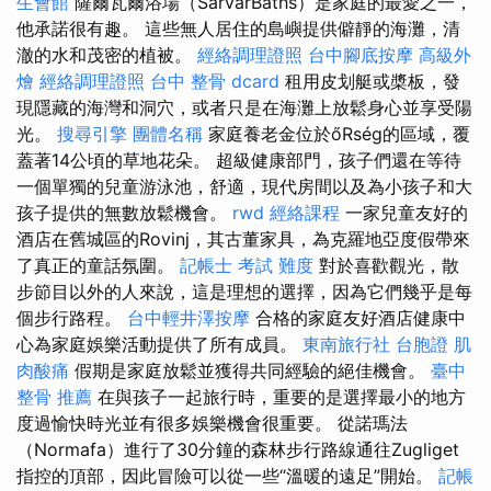
生會館
薩爾瓦爾浴場（SárvárBaths）是家庭的最愛之一，
他承諾很有趣。 這些無人居住的島嶼提供僻靜的海灘，清
澈的水和茂密的植被。
經絡調理證照
台中腳底按摩
高級外
燴
經絡調理證照
台中 整骨 dcard
租用皮划艇或槳板，發
現隱藏的海灣和洞穴，或者只是在海灘上放鬆身心並享受陽
光。
搜尋引擎
團體名稱
家庭養老金位於őRség的區域，覆
蓋著14公頃的草地花朵。 超級健康部門，孩子們還在等待
一個單獨的兒童游泳池，舒適，現代房間以及為小孩子和大
孩子提供的無數放鬆機會。
rwd
經絡課程
一家兒童友好的
酒店在舊城區的Rovinj，其古董家具，為克羅地亞度假帶來
了真正的童話氛圍。
記帳士 考試 難度
對於喜歡觀光，散
步節目以外的人來說，這是理想的選擇，因為它們幾乎是每
個步行路程。
台中輕井澤按摩
合格的家庭友好酒店健康中
心為家庭娛樂活動提供了所有成員。
東南旅行社 台胞證
肌
肉酸痛
假期是家庭放鬆並獲得共同經驗的絕佳機會。
臺中
整骨 推薦
在與孩子一起旅行時，重要的是選擇最小的地方
度過愉快時光並有很多娛樂機會很重要。 從諾瑪法
（Normafa）進行了30分鐘的森林步行路線通往Zugliget
指控的頂部，因此冒險可以從一些“溫暖的遠足”開始。
記帳