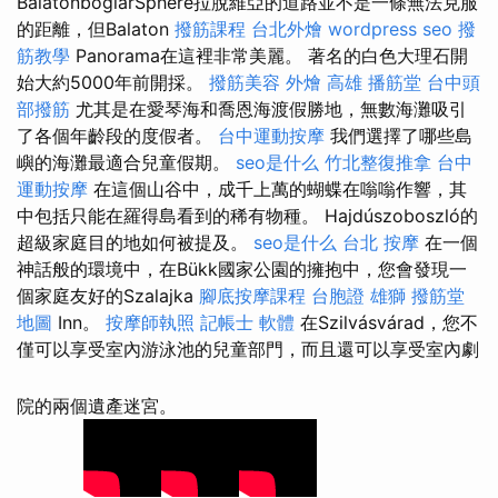
BalatonboglárSphere拉脫維亞的道路並不是一條無法克服
的距離，但Balaton
撥筋課程
台北外燴
wordpress seo
撥
筋教學
Panorama在這裡非常美麗。 著名的白色大理石開
始大約5000年前開採。
撥筋美容
外燴 高雄
播筋堂
台中頭
部撥筋
尤其是在愛琴海和喬恩海渡假勝地，無數海灘吸引
了各個年齡段的度假者。
台中運動按摩
我們選擇了哪些島
嶼的海灘最適合兒童假期。
seo是什么
竹北整復推拿
台中
運動按摩
在這個山谷中，成千上萬的蝴蝶在嗡嗡作響，其
中包括只能在羅得島看到的稀有物種。 Hajdúszoboszló的
超級家庭目的地如何被提及。
seo是什么
台北 按摩
在一個
神話般的環境中，在Bükk國家公園的擁抱中，您會發現一
個家庭友好的Szalajka
腳底按摩課程
台胞證 雄獅
撥筋堂
地圖
Inn。
按摩師執照
記帳士 軟體
在Szilvásvárad，您不
僅可以享受室內游泳池的兒童部門，而且還可以享受室內劇
院的兩個遺產迷宮。