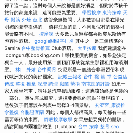
得了這一點，這對每個人來說都是個好消息，但對於帶孩子
旅行的家庭來說，這可能更為重要。
學習按摩
東海按摩
天
母 撥筋
外燴 台北
儘管毫無疑問，大多數節目都是在陽光
明媚的夏季提供的。 值得注意的是，不同度假村的價格可
能會略有不同。
按摩課
大多數兒童遊客都喜歡突尼斯所有
包容性酒店。
google關鍵字排名
其中之一是三個標準的
Samira
台中整骨推薦
Club酒店。
大里按摩
我們建議您在
loomguru和booking.com上尋找廉價的機會，如果您決定
獨自一人，最好使用第二個預訂系統從業主那裡租用海濱別
墅。
林口 外燴
台中喬骨
突尼斯是一個結合非洲習俗和現
代歐洲文化的美好國家。
記帳士報名
台中 撥 筋 堂 公益店
傳統 整復 推拿 深層 調理 職業 勞損 南屯區的評論
如果一
家人乘坐汽車，請注意汽車援助服務；這應該始終是包裝的
一部分。 事先完成研究，選擇要參觀的景點並發現孩子，
然後孩子們應該在列表中選擇3-4個景點。
玄濟宮_康復推
拿整復
台胞證宜蘭
因此，每個人都很高興，每天都有一些
需要等待的東西。
腳底按摩教學
如果您想要獨特的體驗，
請訪問盧布爾雅那城堡（Ljubljana
台中 按摩 整骨
seo