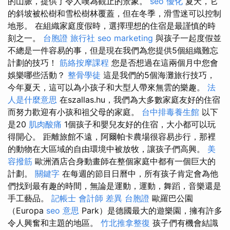
的山脈，提供了令人嘆為觀止的景象。
seo 優化
夏天，它
的斜坡被松樹和雪松樹林覆蓋，但在冬季，滑雪迷可以控制
地形。 在組織家庭度假時，選擇理想的住宿是最謹慎的時
刻之一。
台胞證 旅行社
seo marketing
與孩子一起度假並
不總是一件容易的事，但是現在我們為您提供5個組織難忘
計劃的技巧！
筋絡按摩課程
您是否想過在這兩個月中您會
娛樂哪些活動？
整骨學徒
這是我們的5個海灘旅行技巧，
今年夏天，這可以為小孩子和大型人帶來無雲的樂趣。
法
人是什麼意思
在szallas.hu，我們為大多數家庭友好的住宿
而努力歡迎有小孩和祖父母的家庭。
台中排毒養生館
以下
是20
肌肉酸痛
1個孩子和嬰兒友好的住宿，大小都可以玩
得開心。 距離旅館不遠，阿爾帕卡農場很容易步行，那裡
的動物在大區域的自由環境中被放牧，讓孩子們高興。
美
容撥筋
歐洲酒店合身動畫師在整個家庭中都有一個巨大的
計劃。
關鍵字
在每週的節目日曆中，所有孩子肯定會為他
們找到最有趣的時間，無論是運動，運動，舞蹈，音樂還是
手工藝品。
記帳士 會計師 差異
台胞證
歐羅巴公園
（Europa
seo 意思
Park）是德國最大的遊樂園，擁有許多
令人興奮和主題的地區。
竹北推拿整復
孩子們有機會結識