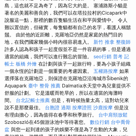
島，這也就不足為奇了，因為它大約是。 塞浦路斯小貓是
著名的美麗和善良的，我們可以在塔拉拉村的Cicapark中
說服這一點，那裡的數百隻貓生活在和平與愛情中。 令人
難以置信的，但確實，每隻貓都有自己的名字，看護人稱鬍
鬚。 由於他的近距離，克羅地亞仍然是家庭的熱門目的
地，在我們國家幾個小時內很容易進入。
新竹 推拿
整復師
許多人認為和孩子一起度假並不是一件容易的事，但是通過
適當的組織，我們可以進行難忘的冒險。
seo行銷
普考 記
帳士
板橋 外燴
在計劃與孩子一起旅行時，要為小孩子組織
一個永恆的計劃是一個重要的考慮因素。
五權路按摩
如果
選擇落在克羅地亞，則保證在克羅地亞沿海城市Šibenik的
Aquapark
臺中 整骨 推薦
Dalmatia水天堂中為兒童提供不
舒服的計劃。 它是溫暖而乾旱的，所以在適當的海灘時
間。
台北記帳士推薦
但是，有時候熱量太高，這對幼兒來
說不是那麼最佳。
台胞證 過期
按摩證照
沙鹿按摩
但是沒
有理由擔心，因為值得在春季和秋季旅行。
台中肩頸放鬆
Szoboszló在45個游泳池中等待著您。
數位行銷
台中喬骨
盆
與您一起到達的孩子的娛樂不僅是為了生動的大象，兒