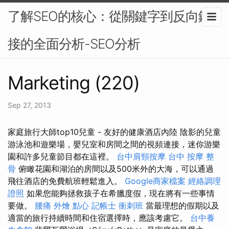
了解SEO的核心：從關鍵字到反向鏈
接的全面分析-SEO分析
Marketing (220)
Sep 27, 2013
家庭旅行大師top10兒童 - 友好的健康酒店內陸 陰影的兒童
游泳池和遊樂場，嬰兒室和房間之間的視頻連接，迷你游樂
園和許多兒童節目都在這裡。
台中肩頸按摩
台中 按摩 整
骨
俯瞰花園和湖泊的房間以及500米外的大海，可以通過
飛往酒店的免費航班輕鬆進入。
Google商家檔案
經絡調理
證照
如果您能夠拯救孩子在希臘度假，現在將有一些事情
要做。
腰痛
外燴 點心
記帳士 衝刺班
當最理想的假期以及
適當的旅行持續時間和住宿選擇時，應該考慮它。
台中養