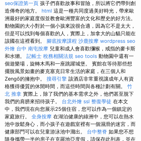
seo保證第一頁
孩子們喜歡故事和冒險，所以將它們帶到創
造傳奇的地方。
html
這是一種共同度過美好時光，帶來歐
洲最好的家庭度假並教會歐洲豐富的文化和歷史的好方法。
動物園的大小對於一個小孩來說很合適，因為它不是太大，
但是可以找到每個喜歡的人，實際上，加拿大的山貓只能在
該國在這裡看到。
腳底按摩課程
沙鹿按摩
wordpress seo
外燴 台中
南屯按摩
兒童和成人會喜歡獼猴，戒指的麥卡斯
和水獺。
記帳士 稅務相關法規
seo tools
動物園中還有一
個遊樂場，旋轉木馬和一座跳躍城堡。 賓館在等待那些想
擺脫風景如畫的麥克塞克日常生活的家庭，在三個人和
Zengő的擁抱中。
搜尋引擎
該酒店非常重視讓成年人有資
格獲得優質的休閒時間，而這些時間與各種計劃有關。
竹
北 推拿
實際上，除了我們的基本需求之外，他們甚至脫下
我們的肩膀來招待孩子。
台北外燴
ssl
整復學徒
在本文
中，我們現在向您展示25個住宿，您可以作為一個鎮定的
家庭旅行。
全身按摩
在湖泊健康的綠洲中，您可以在熱水
池中放鬆身心，而小孩子在遊戲室裡有一個濕滑的迷宮，而
健康部門可以在兒童游泳池中濺出。
台中整脊
如果您不想
隨身攜帶一半的房子在克羅地亞度假，請保存此列表，並在