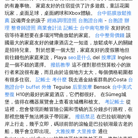
的有趣事物。 家庭友好的住宿提供了許多遊戲，童話花園
玩家，桌面足球，桌面網球和Xbox體驗。
台中筋膜放鬆推
薦
設備齊全的孩子
經絡調理證照
台胞證台南
-
台胞證 辦
理
整脊師證照
商業會計法 記帳士
台中南屯整骨
友好的住
宿等待著想要在多瑙河彎曲放鬆的家庭。
台中整骨價錢
該
國最大的家庭友好的健康酒店之一知道，放鬆成年人的關鍵
是招待兒童。 對於想要一個大型，家庭友好的度假勝地但
前往錢包的家庭來說，Playa
seo是什么
del
按摩課
Ingles
是一個不錯的選擇。
撥筋教學
這不僅對那些預算較小的旅
行者來說很有趣，而且由於這個地方太大，每個價格範圍都
有很多住宿。
記帳士 考什麼
我去過金絲雀群島的Costa
台
胞證台中
buffet 外燴
Teguise
后里按摩
Bensok
台中美式
整復
H10的最好的家庭酒店，它們都很好。 在Sümeg城
堡，值得在機器展覽會上查看攻城機和槍支。
考記帳士
從
這裡，您會發現距離冒險公園和雪橇的五分鐘步行路程，在
那裡您幾乎無法將孩子帶回家。
撥筋禁忌
在巴拉頓湖的海
岸上行走，幾乎立即，碼頭前部的滾輪是巴拉頓湖最古老的
船，幾乎會立即出現。
大雅按摩
大里推拿
通往