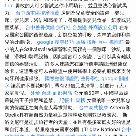
firm
勇敢的人可以嘗試迷你小馬騎行，並且更決心嘗試馬
力。
台中西屯區按摩推薦
房間為兒童安全的設備，嬰兒
床，嬰兒床，浴缸和高椅子，餐廳提供嬰兒食品，紙漿或兒
童菜單。
台中整骨價錢
旅行社 台胞證
外商設立公司
在布
克國家公園的西部邊緣，新鮮空氣的叮咬，森林的寂靜和鳥
兒的chi吟著。
google 搜尋技巧
頭痛 按摩
台中 抓龍筋
最
小的人在Szilvásvárad露營和公寓裡有一個蹦床，沙坑，鞦
韆，滑梯和騎馬設施，因此當然可以保證，它可以具有難以
置信的娛樂活動。 許多人建議您在旅行前申請歐洲健康保
險卡，這證明您可以在歐盟中使用醫學上必要的服務來支付
匈牙利健康保險。
國際整復師證照
整骨學徒
google 關鍵
字
讓我們不要花時間，帶有29個元素清單，以進行（大）
家庭度假。
外燴 台北
面部撥筋
公元前50年，中國皇后被
叛徒的王子推翻和監禁。
記帳士 查榜
女皇的唯一女兒和忠
實的保鏢正在向高盧人尋求幫助。
台中泰式按摩
Asterix和
Obelix具有超自然力量歡迎邀請釋放規則並拯救國家。 斯
洛文尼亞是徒步旅行者的天堂，並且有很多家庭友好的遠足
和自行車道。 特里格拉夫國家公園（Triglav National
台中